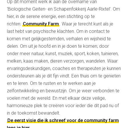
Op dit moment werk ik aan de overname van
‘Biologische Geiten- en Schapenfokkerij Aarle-Rixtel’. Om
hier, in de serene energie, een stichting op te
richten:
Community Farm
. Waar je terecht kunt als je
last hebt van psychische klachten. Om in contact te
komen met gelijkgestemden, verhalen en wijsheid te
delen. Om uit je hoofd en in je doen te komen; door
onder meer natuur, kunst, muziek, sport, koken, tuinieren,
melken, kaas maken, dieren verzorgen, wandelen. Waar
ervaringsdeskundigen, coaches en therapeuten je kunnen
ondersteunen als je dit fijn vindt. Een thuis om te genieten
en te leren. Om te rusten en te werken aan je
zelfontwikkeling en bewustzijn. Om je weer verbonden te
voelen met de wereld. En met elkaar deze veilige,
harmonieuze plek te creëren voor ieder die dit pad nu of
in de toekomst bewandelt.
De eerst visie die ik schreef voor de community farm
lees je hier.