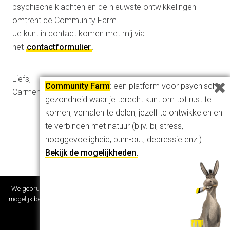
psychische klachten en de nieuwste ontwikkelingen
omtrent de Community Farm.
Je kunt in contact komen met mij via
het
contactformulier
.
Liefs,
Community Farm
: een platform voor psychische
Carmen Coolen
gezondheid waar je terecht kunt om tot rust te
komen, verhalen te delen, jezelf te ontwikkelen en
te verbinden met natuur (bijv. bij stress,
hooggevoeligheid, burn-out, depressie enz.)
Bekijk de mogelijkheden.
We gebruiken cookies om er zeker van te zijn dat je onze website zo goed
mogelijk beleeft. Als je deze website blijft gebruiken gaan we ervan uit dat
je dat goed vindt.
Ik snap het