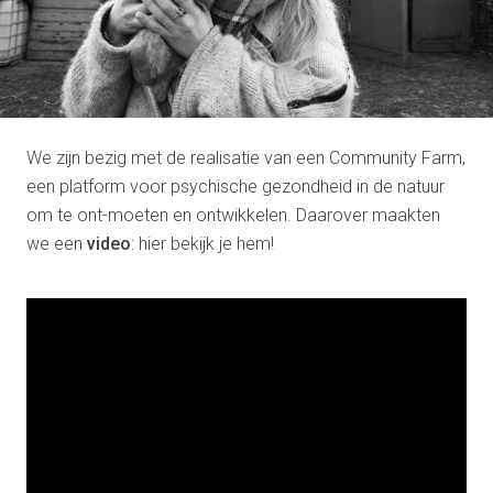
We zijn bezig met de realisatie van een Community Farm,
een platform voor psychische gezondheid in de natuur
om te ont-moeten en ontwikkelen. Daarover maakten
we een
video
: hier bekijk je hem!