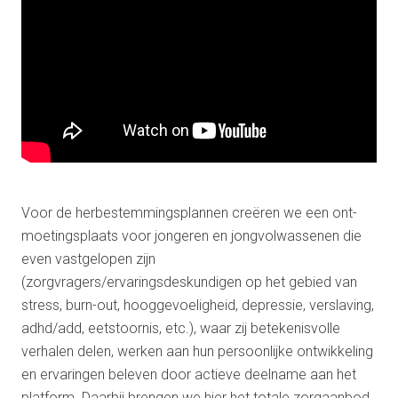
Voor de herbestemmingsplannen creëren we een ont-
moetingsplaats voor jongeren en jongvolwassenen die
even vastgelopen zijn
(zorgvragers/ervaringsdeskundigen op het gebied van
stress, burn-out, hooggevoeligheid, depressie, verslaving,
adhd/add, eetstoornis, etc.), waar zij betekenisvolle
verhalen delen, werken aan hun persoonlijke ontwikkeling
en ervaringen beleven door actieve deelname aan het
platform. Daarbij brengen we hier het totale zorgaanbod