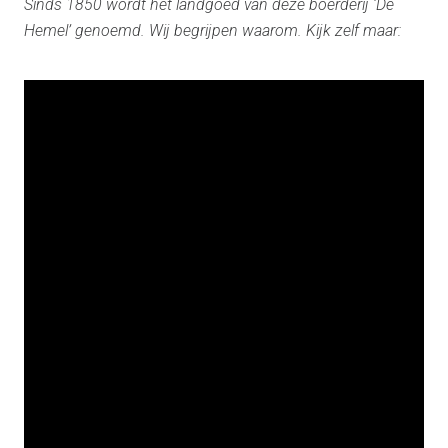
Sinds 1850 wordt het landgoed van deze boerderij ‘De
Hemel’ genoemd. Wij begrijpen waarom. Kijk zelf maar: