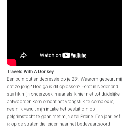
Travels With A Donkey
e
Een burn-out en depressie op je 23
. Waarom gebeurt mij
dat zo jong? Hoe ga ik dit oplossen? Eerst in Nederland
start ik mijn onderzoek, maar als ik hier niet tot duidelijke
antwoorden kom omdat het vraagstuk te complex is,
neem ik vanuit mijn intuïtie het besluit om op
pelgrimstocht te gaan met mijn ezel Prairie. Een jaar leef
ik op de straten die leiden naar het bedevaartsoord